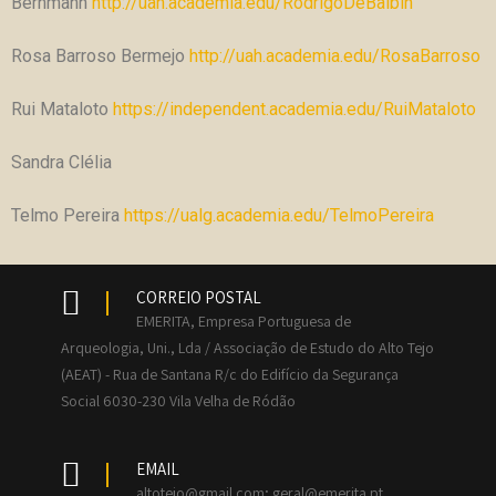
Berhmann
http://uah.academia.edu/RodrigoDeBalbin
Rosa Barroso Bermejo
http://uah.academia.edu/RosaBarroso
Rui Mataloto
https://independent.academia.edu/RuiMataloto
Sandra Clélia
Telmo Pereira
https://ualg.academia.edu/TelmoPereira
CORREIO POSTAL
EMERITA, Empresa Portuguesa de
Arqueologia, Uni., Lda / Associação de Estudo do Alto Tejo
(AEAT) - Rua de Santana R/c do Edifício da Segurança
Social 6030-230 Vila Velha de Ródão
EMAIL
altotejo@gmail.com; geral@emerita.pt