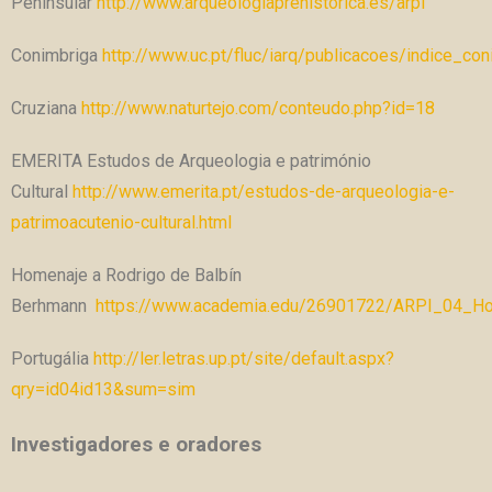
Peninsular
http://www.arqueologiaprehistorica.es/arpi
Conimbriga
http://www.uc.pt/fluc/iarq/publicacoes/indice_con
Cruziana
http://www.naturtejo.com/conteudo.php?id=18
EMERITA Estudos de Arqueologia e património
Cultural
http://www.emerita.pt/estudos-de-arqueologia-e-
patrimoacutenio-cultural.html
Homenaje a Rodrigo de Balbín
Berhmann
https://www.academia.edu/26901722/ARPI_04_
Portugália
http://ler.letras.up.pt/site/default.aspx?
qry=id04id13&sum=sim
Investigadores e oradores